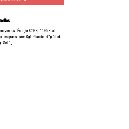
nelles
s moyennes : Énergie 829 Kj / 195 Kcal -
cides gras saturés 0g) - Glucides 47g (dont
 - Sel 0g.