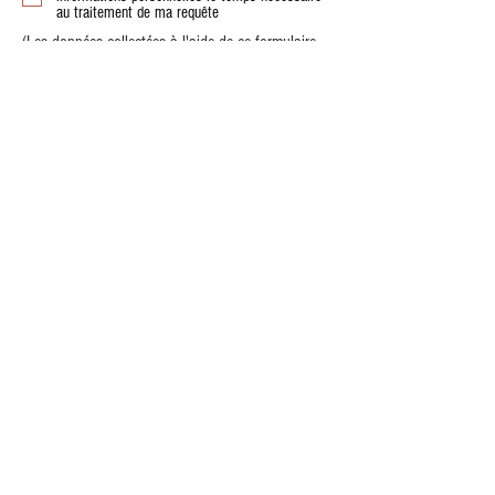
au traitement de ma requête
(Les données collectées à l'aide de ce formulaire
ne sont ni vendues, ni cédées à des partenaires.
Elles sont détruites au bout de 30 jours.)
J'accepte de recevoir la newsletter Questo e
tutto
Envoyer
Mentions légales
Confidentialité