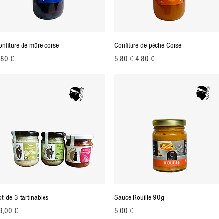
Aperçu rapide
Aperçu rapide
onfiture de mûre corse
Confiture de pêche Corse
ix
Prix original
Prix promotionnel
,80 €
5,80 €
4,80 €
Aperçu rapide
Aperçu rapide
ot de 3 tartinables
Sauce Rouille 90g
ix
Prix
9,00 €
5,00 €