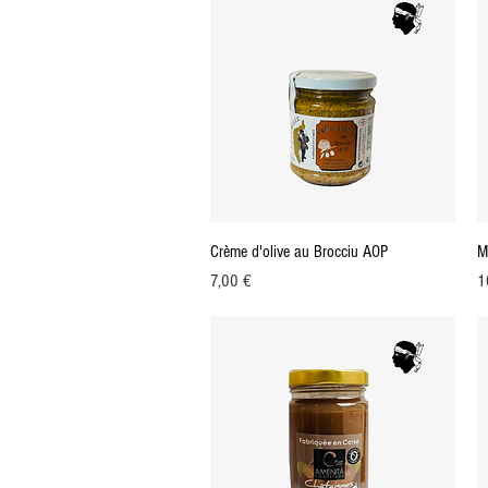
Aperçu rapide
Crème d'olive au Brocciu AOP
M
Prix
Pr
7,00 €
1