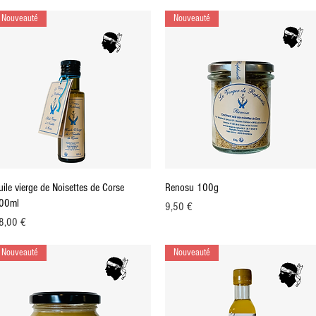
Nouveauté
Nouveauté
Aperçu rapide
Aperçu rapide
uile vierge de Noisettes de Corse
Renosu 100g
00ml
Prix
9,50 €
ix
8,00 €
Nouveauté
Nouveauté