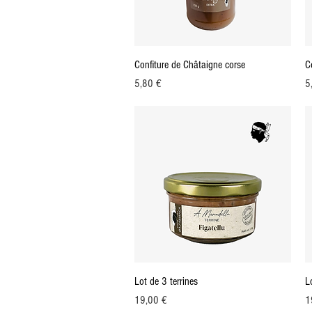
Aperçu rapide
Confiture de Châtaigne corse
C
Prix
Pr
5,80 €
5
Aperçu rapide
Lot de 3 terrines
L
Prix
Pr
19,00 €
1