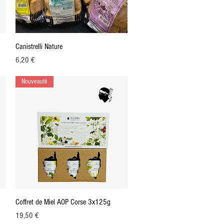
Aperçu rapide
Canistrelli Nature
Prix
6,20 €
Nouveauté
Aperçu rapide
Coffret de Miel AOP Corse 3x125g
Prix
19,50 €