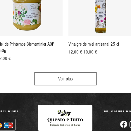
Aperçu rapide
Aperçu rapide
iel de Printemps Clémentinier AOP
Vinaigre de miel artisanal 25 cl
50g
Prix original
Prix promotionnel
12,00 €
10,00 €
ix
2,00 €
Voir plus
sécurisés
Rejoignez no