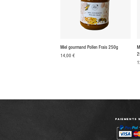
Aperçu rapide
Miel gourmand Pollen Frais 250g
M
2
Prix
14,00 €
Pr
1
Paiements 