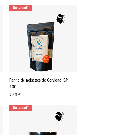
Nouveauté
Aperçu rapide
Farine de noisettes de Cervione IGP
100g
Prix
7,80 €
Nouveauté