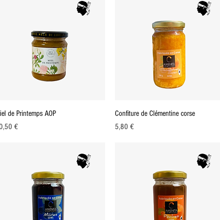
Aperçu rapide
Aperçu rapide
iel de Printemps AOP
Confiture de Clémentine corse
ix
Prix
0,50 €
5,80 €