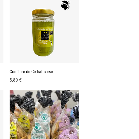
Aperçu rapide
Confiture de Cédrat corse
Prix
5,80 €