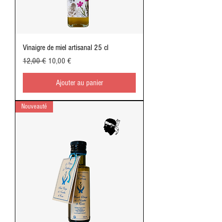
Vinaigre de miel artisanal 25 cl
Prix original
Prix promotionnel
12,00 €
10,00 €
Ajouter au panier
Nouveauté