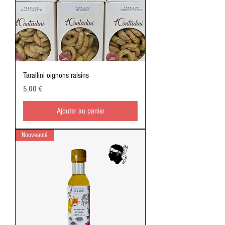
Tarallini oignons raisins
Prix
5,00 €
Ajouter au panier
Nouveauté