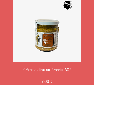
Crème d'olive au Brocciu AOP
Prix
7,00 €
Ajouter au panier